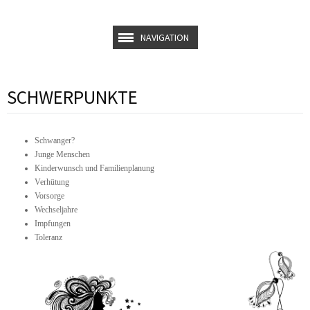
NAVIGATION
SCHWERPUNKTE
Schwanger?
Junge Menschen
Kinderwunsch und Familienplanung
Verhütung
Vorsorge
Wechseljahre
Impfungen
Toleranz